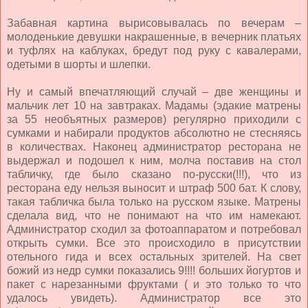
Забавная картина вырисовывалась по вечерам –
молоденькие девушки накрашенные, в вечерник платьях
и туфлях на каблуках, бредут под руку с кавалерами,
одетыми в шорты и шлепки.
Ну и самый впечатляющий случай – две женщины и
мальчик лет 10 на завтраках. Мадамы (эдакие матрены
за 55 необъятных размеров) регулярно приходили с
сумками и набирали продуктов абсолютно не стесняясь
в количествах. Наконец администратор ресторана не
выдержал и подошел к ним, молча поставив на стол
табличку, где было сказано по-русски(!!!), что из
ресторана еду нельзя выносит и штраф 500 бат. К слову,
такая табличка была только на русском языке. Матрены
сделала вид, что не понимают на что им намекают.
Администратор сходил за фотоаппаратом и потребовал
открыть сумки. Все это происходило в присутствии
отельного гида и всех остальных зрителей. На свет
божий из недр сумки показались 9!!!! больших йогуртов и
пакет с нарезанными фруктами ( и это только то что
удалось увидеть). Администратор все это