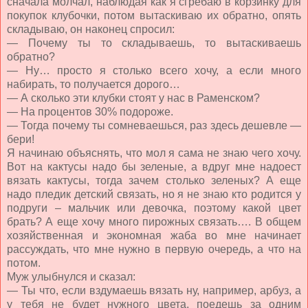
сначала молчал, наблюдая как я сгребаю в корзинку для
покупок клубочки, потом вытаскиваю их обратно, опять
складываю, он наконец спросил:
— Почему ты то складываешь, то вытаскиваешь
обратно?
— Ну… просто я столько всего хочу, а если много
набирать, то получается дорого…
— А сколько эти клубки стоят у нас в Раменском?
— На процентов 30% подороже.
— Тогда почему ты сомневаешься, раз здесь дешевле —
бери!
Я начинаю объяснять, что мол я сама не знаю чего хочу.
Вот на кактусы надо бы зеленые, а вдруг мне надоест
вязать кактусы, тогда зачем столько зеленых? А еще
надо пледик детский связать, но я не знаю кто родится у
подруги – мальчик или девочка, поэтому какой цвет
брать? А еще хочу много пирожных связать…. В общем
хозяйственная и экономная жаба во мне начинает
рассуждать, что мне нужно в первую очередь, а что на
потом.
Муж улыбнулся и сказал:
— Ты что, если вздумаешь вязать ну, например, арбуз, а
у тебя не будет нужного цвета, поедешь за одним