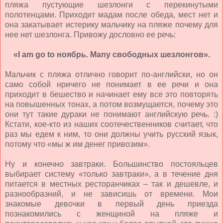
пляжа пустующие шезлонги с перекинутыми
полотенцами. Приходит мадам после обеда, мест нет и
она закатывает истерику мальчику на пляже почему для
нее нет шезлонга. Привожу дословно ее речь:
«I am go to ноябрь. Many свободных шезлонгов».
Мальчик с пляжа отлично говорит по-английски, но он
само собой нричего не понимает в ее речи и она
приходит в бешество и начинает ему все это повторять
на повышенных тонах, а потом возмущается, почему это
они тут такие дураки не понимают английскую речь. :)
Кстати, кое-кто из наших соотечественников считает, что
раз мы едем к ним, то они должны учить русский язык,
потому что «мы ж им денег привозим».
Ну и конечно завтраки. Большинство постояльцев
выбирает систему «только завтраки», а в течение дня
питается в местных ресторанчиках – так и дешевле, и
разнообразний, и не зависишь от времени. Мои
знакомые девочки в первый день приезда
познакомились с женщиной на пляже и