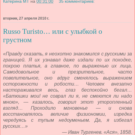
Катерина МТ
на
00:31:00
35 комментариев:
вторник, 27 апреля 2010 г.
Russo Turisto… или с улыбкой о
грустном
«Правду сказать, я неохотно знакомился с русскими за
границей. Я их узнавал даже издали по их походке,
покрою платья, а главное, по выраженью их лица.
Самодовольное и презрительное, часто
повелительное, оно вдруг сменялось выражением
осторожности и робости… Человек внезапно
настораживался весь, глаз беспокойно бегал…
«Батюшки мои! не соврал ли я, не смеются ли надо
мною», — казалось, говорил этот уторопленный
взгляд… Проходило мгновенье — и снова
восстановлялось величие физиономии, изредка
чередуясь с тупым недоуменьем. Да, я избегал
русских…»
— Иван Тургенев. «Ася», 1858.