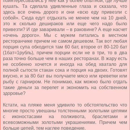
поинтересовались у нее как у более опытной, где лучше
кушать. Та сделала удивленные глаза и сказала, что
здесь все очень дорого и они «всю еду привезли с
собой». Сюда едут отдыхать не менее чем на 10 дней,
это ж сколько дешираков или еще чего надо было
привезти? И где заваривали – в раковине? А еще насчет
«очень дорого». Мы с мужем питались в местном
ресторанчике причем не самом дешевом. Так вот любая
порция супа обходится там 60 бат, второе от 80-120 бат
(1бат=1рубль), причем порции если не в три, то в два
раза точно больше чем в наших ресторанах. В жару есть
не особенно хочется и иногда на обед хватало для
полной сытости стакан сока и порция на двоих. Готовят
вкусно, и за 80 бат вы получаете мясо или креветки или
рыбу с гарниром. Не понимаю, как можно было отдать
такие деньги за перелет и экономить на собственном
здоровье?
Кстати, на пляже меня удивило то обстоятельство что
многие просто увешаны толстенными золотыми цепями
с иконостасами на полживота, браслетами и
всевозможными золотыми украшениями. Причем чем
больше цепей, тем наглее поведение.