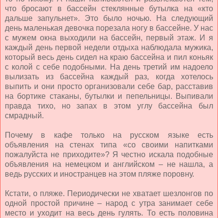
что бросают в бассейн стеклянные бутылка на «кто
дальше запульнет». Это было ночью. На следующий
день маленькая девочка порезала ногу в бассейне. У нас
с мужем окна выходили на бассейн, первый этаж. И я
каждый день первой недели отдыха наблюдала мужика,
который весь день сидел на краю бассейна и пил коньяк
с колой с себе подобными. На день третий им надоело
вылизать из бассейна каждый раз, когда хотелось
выпить и они просто организовали себе бар, расставив
на бортике стаканы, бутылки и пепельницы. Выпивали
правда тихо, но запах в этом углу бассейна был
смрадный.
Почему в кафе только на русском языке есть
объявления на стенах типа «со своими напитками
пожалуйста не приходите»? Я честно искала подобные
объявления на немецком и английском – не нашла, а
ведь русских и иностранцев на этом пляже поровну.
Кстати, о пляже. Периодически не хватает шезлонгов по
одной простой причине – народ с утра занимает себе
место и уходит на весь день гулять. То есть половина